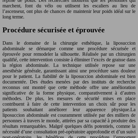
reprise de poids. Des recherches montrent que les personnes qui
marchent, font du vélo ou utilisent les escaliers au lieu de
l’ascenseur, ont plus de chances de maintenir leur poids idéal sur le
long terme.
Procédure sécurisée et éprouvée
Dans le domaine de la chirurgie esthétique, la liposuccion
abdominale se démarque comme une procédure sécurisée et
éprouvée pour remodeler la silhouette. Réalisée par un chirurgien
qualifié, cette intervention consiste à éliminer l’excès de graisse dans
la région abdominale. La technique utilisée repose sur une
anesthésie générale, garantissant ainsi une procédure sans douleur
pour le patient. La fiabilité de la liposuccion abdominale est bien
documentée. Des études menées par des instituts de recherche
reconnus ont montré que cette méthode offre une amélioration
significative de la forme physique, comparativement à d’autres
méthodes. De plus, les mesures de sécurité mises en place
contribuent à faire de cette intervention un choix sûr pour les
patients souhaitant améliorer leur apparence physique.La
liposuccion abdominale est couramment utilisée par des milliers de
personnes à travers le monde, attirées par sa capacité à produire des
résultats remarquables. Malgré quelques défis potentiels, comme la
nécessité d’une consultation pré-opératoire approfondie et d’un suivi
post-opératoire, les bénéfices de cette procédure l’emportent