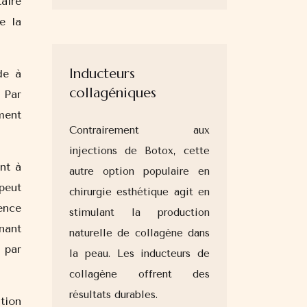
aire
e la
Inducteurs
de à
collagéniques
 Par
ement
Contrairement aux
injections de Botox, cette
nt à
autre option populaire en
peut
chirurgie esthétique agit en
ence
stimulant la production
nant
naturelle de collagène dans
} par
la peau. Les inducteurs de
collagène offrent des
résultats durables.
tion