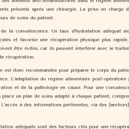
r des aliments anti-inflammatoires dans le régime aliment
ents présents après une chirurgie. La prise en charge d
urs de soins du patient.
le de la convalescence. Un taux d’hydratation adéquat ai
icales et favorise une récupération physique plus rapide.
ivent être évités, car ils peuvent interférer avec le trait
de récupération.
ire est donc recommandée pour préparer le corps du patie
ence. L’adaptation du régime alimentaire post-opératoire 
ération et de la pathologie en cause. Pour une convalesc
en place un plan de soins adapté à chaque patient, compre
. L’accès à des informations pertinentes, via des {anchors
atation adéquate sont des facteurs clés pour une récupéra