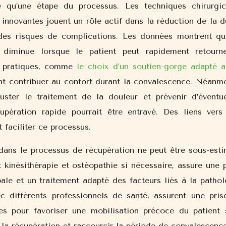
ue qu’une étape du processus. Les techniques chirurgic
s innovantes jouent un rôle actif dans la réduction de la 
n des risques de complications. Les données montrent qu
 diminue lorsque le patient peut rapidement retourn
ls pratiques, comme
le choix d’un soutien-gorge adapté a
nt contribuer au confort durant la convalescence. Néanmo
uster le traitement de la douleur et prévenir d’éventue
upération rapide pourrait être entravé. Des liens vers
 faciliter ce processus.
dans le processus de récupération ne peut être sous-esti
t kinésithérapie et ostéopathie si nécessaire, assure une 
ale et un traitement adapté des facteurs liés à la pathol
ec différents professionnels de santé, assurent une pris
es pour favoriser une mobilisation précoce du patient 
e la récupération et raccourcir la période de convalescence