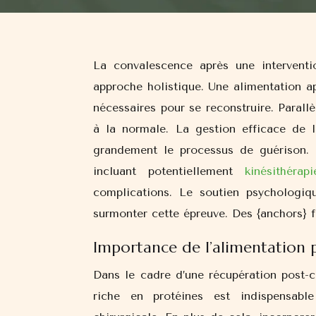
La convalescence après une intervention chirurgicale est un processus délicat qui nécessite une
approche holistique. Une alimentation ap
nécessaires pour se reconstruire. Parall
à la normale. La gestion efficace de 
grandement le processus de guérison. U
incluant potentiellement
kinésithéra
complications. Le soutien psychologiq
surmonter cette épreuve. Des {anchors} f
Importance de l’alimentation 
Dans le cadre d’une récupération post-ch
riche en protéines est indispensable