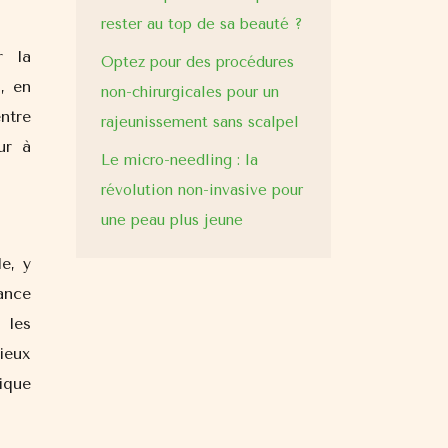
rester au top de sa beauté ?
r la
Optez pour des procédures
, en
non-chirurgicales pour un
ntre
rajeunissement sans scalpel
ur à
Le micro-needling : la
révolution non-invasive pour
une peau plus jeune
e, y
ance
 les
ieux
ique