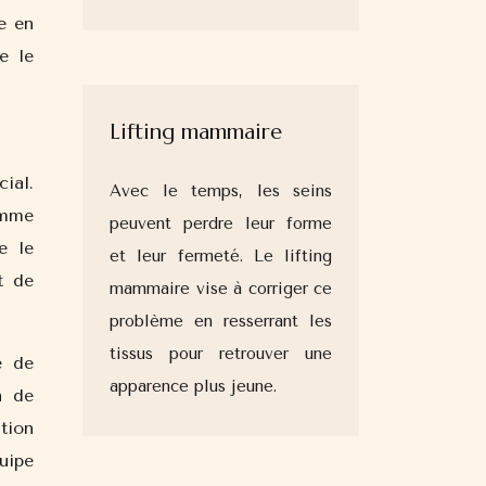
e en
e le
Lifting mammaire
ial.
Avec le temps, les seins
omme
peuvent perdre leur forme
e le
et leur fermeté. Le lifting
t de
mammaire vise à corriger ce
problème en resserrant les
tissus pour retrouver une
e de
apparence plus jeune.
n de
tion
uipe