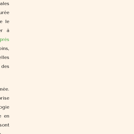
ales
durée
e le
er à
près
ins,
lles
 des
mée.
prise
ogie
e en
sont
.