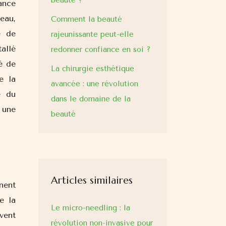
beauté ?
ance
eau,
Comment la beauté
e de
rajeunissante peut-elle
tallé
redonner confiance en soi ?
é de
La chirurgie esthétique
e la
avancée : une révolution
e du
dans le domaine de la
 une
beauté
Articles similaires
nent
e la
Le micro-needling : la
vent
révolution non-invasive pour