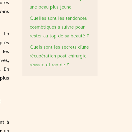
ures
une peau plus jeune
oins
Quelles sont les tendances
cosmétiques à suivre pour
. La
rester au top de sa beauté ?
près
Quels sont les secrets d’une
 les
récupération post-chirurgie
ives,
réussie et rapide ?
. En
plus
t
nt à
r un