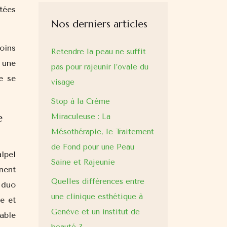
tées
Nos derniers articles
oins
Retendre la peau ne suffit
 une
pas pour rajeunir l’ovale du
e se
visage
Stop à la Crème
e
Miraculeuse : La
Mésothérapie, le Traitement
de Fond pour une Peau
lpel
Saine et Rajeunie
nent
Quelles différences entre
 duo
une clinique esthétique à
e et
Genève et un institut de
able