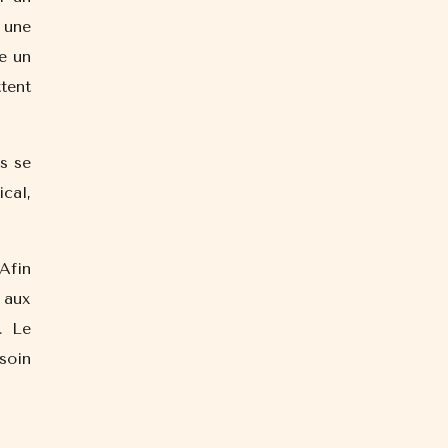
 une
re un
tent
s se
ical,
 Afin
 aux
. Le
soin